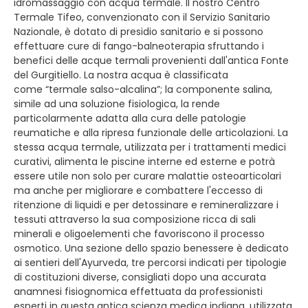
idromassaggio con acqua termale. Il nostro Centro
Termale Tifeo, convenzionato con il Servizio Sanitario
Nazionale, è dotato di presidio sanitario e si possono
effettuare cure di fango-balneoterapia sfruttando i
benefici delle acque termali provenienti dall'antica Fonte
del Gurgitiello. La nostra acqua è classificata
come “termale salso-alcalina”; la componente salina,
simile ad una soluzione fisiologica, la rende
particolarmente adatta alla cura delle patologie
reumatiche e alla ripresa funzionale delle articolazioni. La
stessa acqua termale, utilizzata per i trattamenti medici
curativi, alimenta le piscine interne ed esterne e potrà
essere utile non solo per curare malattie osteoarticolari
ma anche per migliorare e combattere l'eccesso di
ritenzione di liquidi e per detossinare e remineralizzare i
tessuti attraverso la sua composizione ricca di sali
minerali e oligoelementi che favoriscono il processo
osmotico. Una sezione dello spazio benessere è dedicato
ai sentieri dell'Ayurveda, tre percorsi indicati per tipologie
di costituzioni diverse, consigliati dopo una accurata
anamnesi fisiognomica effettuata da professionisti
esperti in questa antica scienza medica indiana, utilizzata