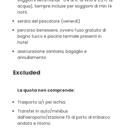
soggiorni settimanali -1/4 di lt. di vino e 1/2 lt. di
acqua), Sempre incluse per soggiorni di min 14
notti.
serata del pescatore (venerdì)
percorso benessere, ovvero l’uso gratuito di
bagno turco e piscina termale presenti in
hotel
assicurazione sanitaria, bagaglio e
annullamento
Excluded
La quota non comprende:
Trasporto a/r per Ischia;
Transfer in auto/minibus
dall’aeroporto/stazione FS al porto di imbarco
andata e ritorno