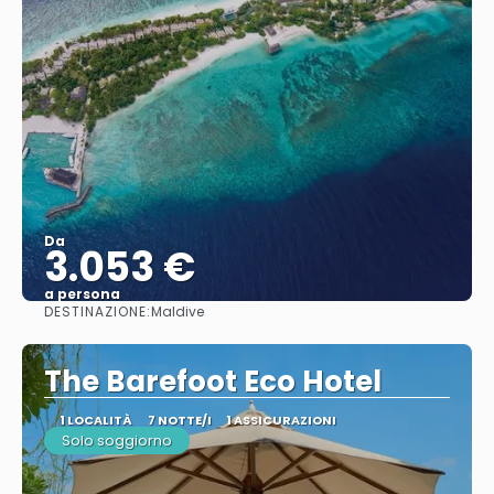
Da
3.053 €
a persona
DESTINAZIONE:
Maldive
Vedere
The Barefoot Eco Hotel
1 LOCALITÀ
7 NOTTE/I
1 ASSICURAZIONI
Solo soggiorno