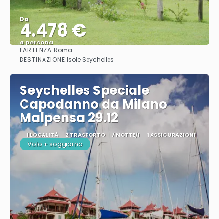
Da
4.478 €
a persona
PARTENZA:
Roma
Vedere
DESTINAZIONE:
Isole Seychelles
Seychelles Speciale
Capodanno da Milano
Malpensa 29.12
1 LOCALITÀ
2 TRASPORTO
7 NOTTE/I
1 ASSICURAZIONI
Volo + soggiorno