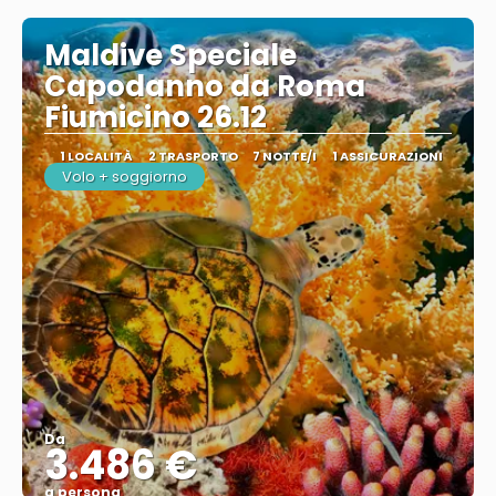
Maldive Speciale
Capodanno da Roma
Fiumicino 26.12
1 LOCALITÀ
2 TRASPORTO
7 NOTTE/I
1 ASSICURAZIONI
Volo + soggiorno
Da
3.486 €
a persona