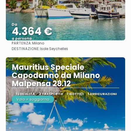
Da
4.364 €
a persona
PARTENZA:
Milano
Vedere
DESTINAZIONE:
Isole Seychelles
Mauritius Speciale
Capodanno da Milano
Malpensa 28.12
1 LOCALITÀ
2 TRASPORTO
7 NOTTE/I
1 ASSICURAZIONI
Volo + soggiorno