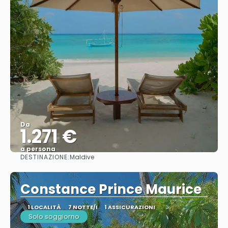
Da
1.271 €
a persona
DESTINAZIONE:
Maldive
Vedere
Constance Prince Maurice
1 LOCALITÀ
7 NOTTE/I
1 ASSICURAZIONI
Solo soggiorno