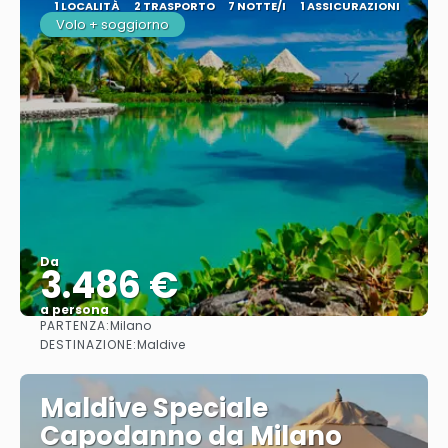
1 LOCALITÀ
2 TRASPORTO
7 NOTTE/I
1 ASSICURAZIONI
Volo + soggiorno
Da
3.486 €
a persona
PARTENZA:
Milano
Vedere
DESTINAZIONE:
Maldive
Maldive Speciale
Capodanno da Milano