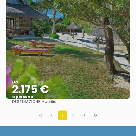
Da
2.175 €
a persona
DESTINAZIONE:
Mauritius
Vedere
1
2