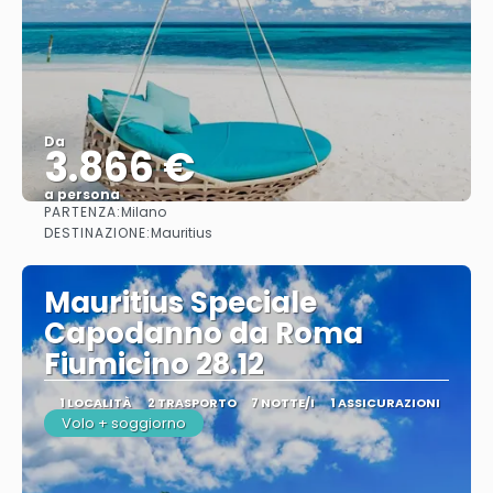
Da
3.866 €
a persona
PARTENZA:
Milano
Vedere
DESTINAZIONE:
Mauritius
Mauritius Speciale
Capodanno da Roma
Fiumicino 28.12
1 LOCALITÀ
2 TRASPORTO
7 NOTTE/I
1 ASSICURAZIONI
Volo + soggiorno