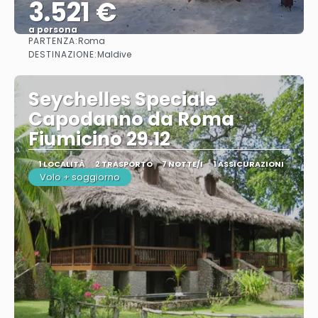
3.521 €
a persona
PARTENZA:
Roma
Vedere
DESTINAZIONE:
Maldive
Seychelles Speciale
Capodanno da Roma
Fiumicino 29.12
1 LOCALITÀ
2 TRASPORTO
7 NOTTE/I
1 ASSICURAZIONI
Volo + soggiorno