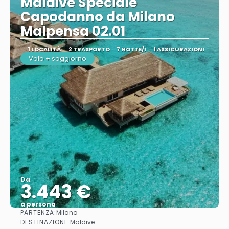
Maldive Speciale
Capodanno da Milano
Malpensa 02.01
1 LOCALITÀ
2 TRASPORTO
7 NOTTE/I
1 ASSICURAZIONI
Volo + soggiorno
Da
3.443 €
a persona
PARTENZA:
Milano
Vedere
DESTINAZIONE:
Maldive