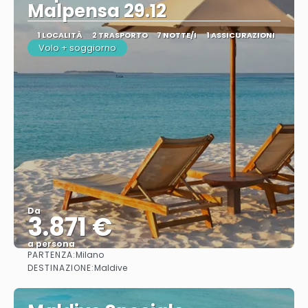
Malpensa 29.12
1 LOCALITÀ
2 TRASPORTO
7 NOTTE/I
1 ASSICURAZIONI
Volo + soggiorno
Da
3.871 €
a persona
PARTENZA:
Milano
Vedere
DESTINAZIONE:
Maldive