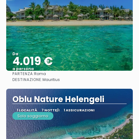
Da
4.019 €
a persona
PARTENZA:
Roma
Vedere
DESTINAZIONE:
Mauritius
Oblu Nature Helengeli
1 LOCALITÀ
7 NOTTE/I
1 ASSICURAZIONI
Solo soggiorno