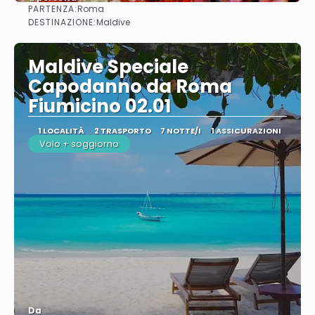
PARTENZA:
Roma
Vedere
DESTINAZIONE:
Maldive
Maldive Speciale
Capodanno da Roma
Fiumicino 02.01
1 LOCALITÀ
2 TRASPORTO
7 NOTTE/I
1 ASSICURAZIONI
Volo + soggiorno
Da