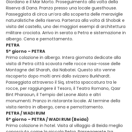
Giordano e il Mar Morto. Proseguimento alla volta della
Riserva di Dana. Pranzo presso una locale guesthouse.
Passeggiata di circa un’ora alla scoperta delle meraviglie
naturalistiche della riserva. Partenza alla volta di Shobak e
visita del castello, uno dei maggiori esempi di architettura
militare crociata. Arrivo in serata a Petra e sistemazione in
albergo. Cena e pernottamento.
PETRA
5° giorno – PETRA
Prima colazione in albergo. Intera giornata dedicate alla
visita di Petra città scavata nelle rocce rosa-rosse delle
Montagne del Sharah, dai Nabatei. Questo sito venne
riscoperto dopo molti anni dallo svizzero Burkhardt.
Passeggiata attraverso il Siq, stretta spaccatura tra le
rocce, per raggiungere il Tesoro, il Teatro Romano, Qasr
Bint Pharaoun, il Tempio del Leone Alato e altri
monumenti. Pranzo in ristorante locale. Al termine della
visita rientro in albergo, cena e pernottamento.
PETRA / WADI RUM
6° giorno – PETRA / WADI RUM (Beida)
Prima colazione in hotel. Visita al villaggio di Beida meglio
conosciuto come la piccola Petra. Passeggerete tra