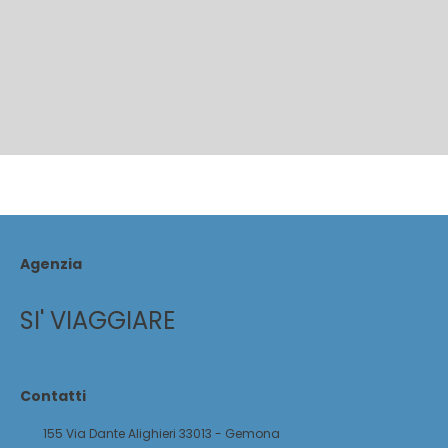
Agenzia
SI' VIAGGIARE
Contatti
155 Via Dante Alighieri 33013 - Gemona