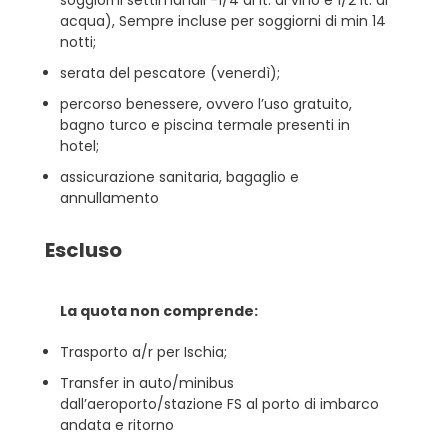
soggiorni settimanali -1/4 di lt. di vino e 1/2 lt. di
acqua), Sempre incluse per soggiorni di min 14
notti;
serata del pescatore (venerdì);
percorso benessere, ovvero l’uso gratuito,
bagno turco e piscina termale presenti in
hotel;
assicurazione sanitaria, bagaglio e
annullamento
Escluso
La quota non comprende:
Trasporto a/r per Ischia;
Transfer in auto/minibus
dall’aeroporto/stazione FS al porto di imbarco
andata e ritorno