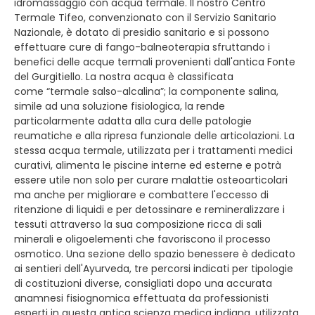
idromassaggio con acqua termale. Il nostro Centro
Termale Tifeo, convenzionato con il Servizio Sanitario
Nazionale, è dotato di presidio sanitario e si possono
effettuare cure di fango-balneoterapia sfruttando i
benefici delle acque termali provenienti dall'antica Fonte
del Gurgitiello. La nostra acqua è classificata
come “termale salso-alcalina”; la componente salina,
simile ad una soluzione fisiologica, la rende
particolarmente adatta alla cura delle patologie
reumatiche e alla ripresa funzionale delle articolazioni. La
stessa acqua termale, utilizzata per i trattamenti medici
curativi, alimenta le piscine interne ed esterne e potrà
essere utile non solo per curare malattie osteoarticolari
ma anche per migliorare e combattere l'eccesso di
ritenzione di liquidi e per detossinare e remineralizzare i
tessuti attraverso la sua composizione ricca di sali
minerali e oligoelementi che favoriscono il processo
osmotico. Una sezione dello spazio benessere è dedicato
ai sentieri dell'Ayurveda, tre percorsi indicati per tipologie
di costituzioni diverse, consigliati dopo una accurata
anamnesi fisiognomica effettuata da professionisti
esperti in questa antica scienza medica indiana, utilizzata